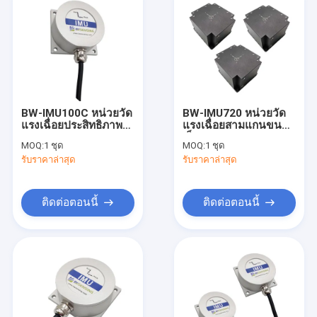
BW-IMU100C หน่วยวัด
BW-IMU720 หน่วยวัด
แรงเฉื่อยประสิทธิภาพสูง
แรงเฉื่อยสามแกนขนาด
IMU
เล็ก IMU RS422
MOQ:
1 ชุด
MOQ:
1 ชุด
RS232/RS485/TTL
รับราคาล่าสุด
รับราคาล่าสุด
ติดต่อตอนนี้
ติดต่อตอนนี้
บ้าน
สินค้า
เกี่ยวกับเรา