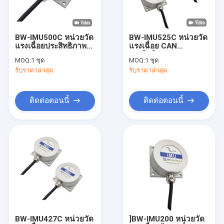
ทัวร์โรงงาน
ควบคุมคุณภาพ
BW-IMU500C หน่วยวัด
BW-IMU525C หน่วยวัด
แรงเฉื่อยประสิทธิภาพสูง
แรงเฉื่อย CAN
ติดต่อเรา
IMU RS232/485/TTL
ประสิทธิภาพสูง IMU
MOQ:
1 ชุด
MOQ:
1 ชุด
รับราคาล่าสุด
รับราคาล่าสุด
ขอใบเสนอราคา
ติดต่อตอนนี้
ติดต่อตอนนี้
ดิจิตอลอินคลินโนมิเตอร์เซนเซอร์
แอนะล็อก Inclinometer Sensor
เครื่องวัดความเอียงแบบไดนามิก
เครื่องวัดความเอียงไร้สาย
เซ็นเซอร์เข็มทิศอิเล็กทรอนิกส์
BW-IMU427C หน่วยวัด
]BW-IMU200 หน่วยวัด