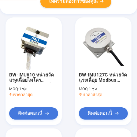
ให้ความต้องการของคุณ
BW-IMU610 หน่วยวัด
BW-IMU127C หน่วยวัด
แรงเฉื่อยไมโคร
แรงเฉื่อย Modbus
เครื่องกลความแม่นยำ
ต้นทุนต่ำ IMU RS232
MOQ:
1 ชุด
MOQ:
1 ชุด
สูง IMU RS422
/485/TTL
รับราคาล่าสุด
รับราคาล่าสุด
ติดต่อตอนนี้
ติดต่อตอนนี้