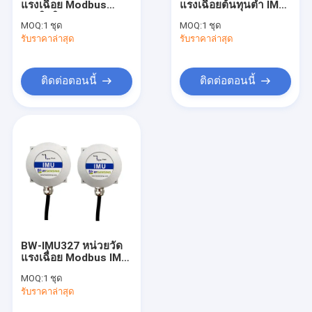
แรงเฉื่อย Modbus
แรงเฉื่อยต้นทุนต่ำ IMU
ระบบอ้างอิงทัศนคติและหัวเรื่อง
ประสิทธิภาพสูง IMU
RS232/RS485/TTL
MOQ:
1 ชุด
MOQ:
1 ชุด
เป็นทางเลือก
รับราคาล่าสุด
หน่วยวัดแรงเฉื่อย IMU
รับราคาล่าสุด
เซ็นเซอร์ความสั่นสะเทือนมาตรความเร่ง
ติดต่อตอนนี้
ติดต่อตอนนี้
การรวม GNSS INS
เซ็นเซอร์สวิตช์เอียง
ไฟเบอร์ออปติกไจโรสโคป
ชิปเซ็นเซอร์ไจโรสโคป
ชิปมาตรความเร่ง
BW-IMU327 หน่วยวัด
คนอื่น
แรงเฉื่อย Modbus IMU
RS232/RS485/TTL
MOQ:
1 ชุด
ทางเลือก
รับราคาล่าสุด