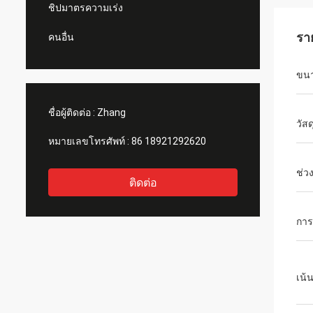
ชิปมาตรความเร่ง
รา
คนอื่น
ขน
ชื่อผู้ติดต่อ :
Zhang
วัสด
หมายเลขโทรศัพท์ :
86 18921292620
ช่ว
ติดต่อ
การ
เน้