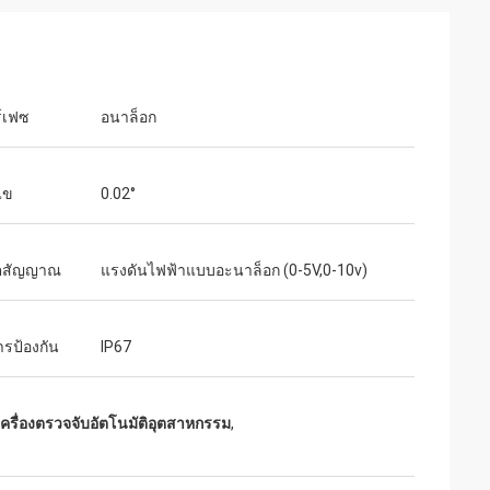
ร์เฟซ
อนาล็อก
ไข
0.02°
ุตสัญญาณ
แรงดันไฟฟ้าแบบอะนาล็อก (0-5V,0-10v)
ารป้องกัน
IP67
เครื่องตรวจจับอัตโนมัติอุตสาหกรรม
,