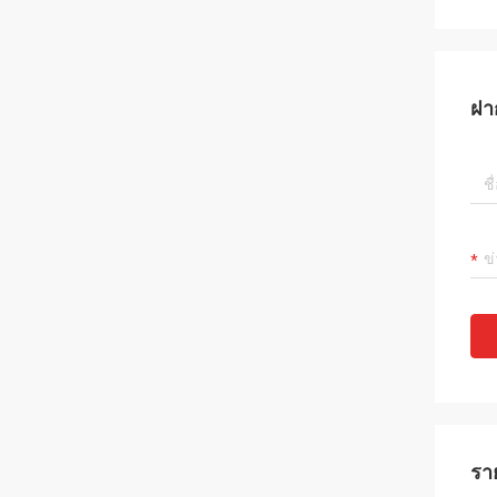
ฝา
รา