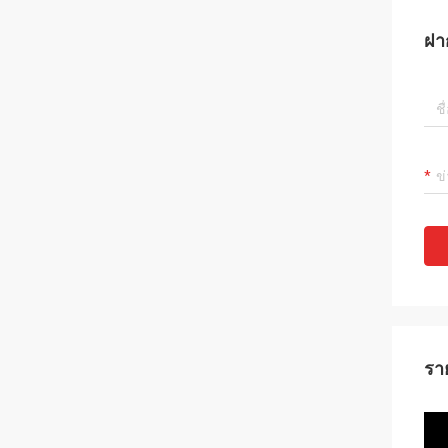
ฝา
รา