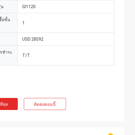
่น
GI1120
้อขั้น
1
USD 28592
ารชำระ
T/T
ี่สุด
ติดต่อตอนนี้