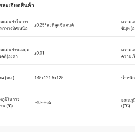
ยละเอียดสินค้า
มแม่นยําในการ
ความแ
≤0.25*ละติจูดซีแคนต์
หาทางทิศเหนือ
ซิมุท (
มแม่นยำของมุม
ความแ
≤0.01
นคติ(องศา
ความเร
ด (มม.)
145x121.5x125
น้ำหนัก
หภูมิในการ
อุณหภูม
-40~+65
าน (℃)
((°C)