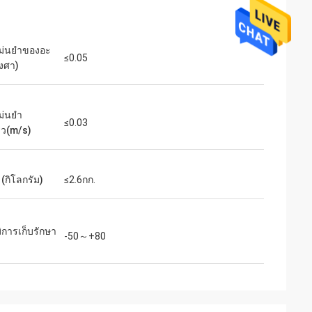
ม่นยำของอะ
≤0.05
องศา)
ม่นยำ
≤0.03
็ว(m/s)
 (กิโลกรัม)
≤2.6กก.
ิการเก็บรักษา
-50～+80