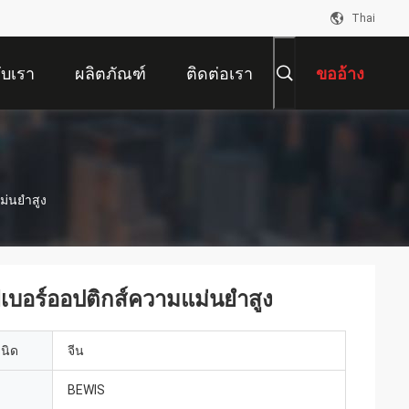
Thai
กับเรา
ผลิตภัณฑ์
ติดต่อเรา
ขออ้าง
่นยําสูง
อร์ออปติกส์ความแม่นยําสูง
เนิด
จีน
BEWIS