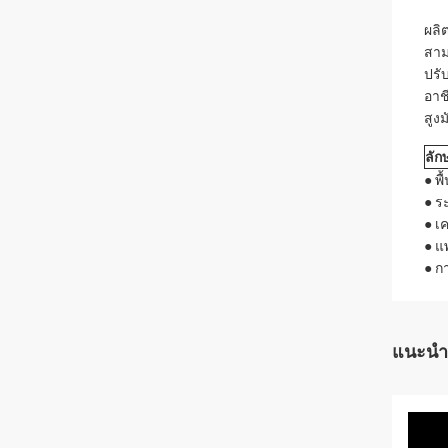
ผลิ
สาม
ปรั
อาช
สูง
ลั
● พ
● ร
● เค
● แ
● ก
แนะนำ