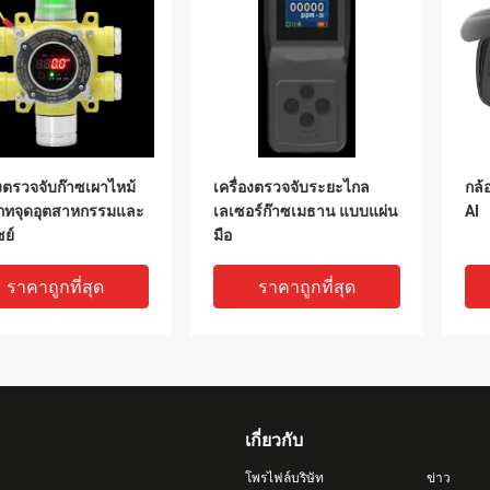
องตรวจจับก๊าซเผาไหม้
เครื่องตรวจจับระยะไกล
กล้
ภทจุดอุตสาหกรรมและ
เลเซอร์ก๊าซเมธาน แบบแผ่น
AI
ย์
มือ
ราคาถูกที่สุด
ราคาถูกที่สุด
เกี่ยวกับ
โพรไฟล์บริษัท
ข่าว