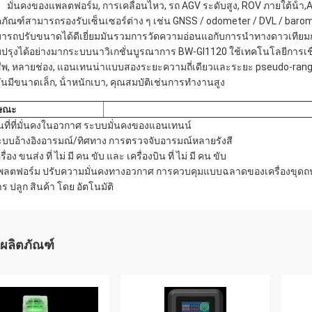
มั่นคงของแพลตฟอร์ม, การเคลื่อนไหว, รถ AGV ระดับสูง, ROV ภายใต้น้ํ
ตภัณฑ์สามารถรองรับเซ็นเซอร์ต่าง ๆ เช่น GNSS / odometer / DVL / bar
ารถปรับขนาดได้ดีเยี่ยมมันรวมการวัดความอ่อนแอกับการนําทางดาวเที
บปรุงได้อย่างมากระบบนาวิเกชั่นบูรณาการ BW-GI1120 ใช้เทคโนโลยีการเชื่อม
ีพ, หลายช่อง, แอนเทนน่าแบบสองระยะความถี่เดียวและระยะ pseudo-range
มันมีขนาดเล็ก, น้ําหนักเบา, คุณสมบัติเช่นการทํางานสูง
กษณะ
ื้นที่ที่มั่นคงในอวกาศ ระบบมั่นคงของแอนเทนน์
ะบบอ้างอิงอารมณ์/ทิศทาง การตรวจจับอารมณ์หลายรังสี
รื่อง ขนส่ง ที่ ไม่ มี คน ขับ และ เครื่องบิน ที่ ไม่ มี คน ขับ
พลตฟอร์ม ปรับความมั่นคงทางอวกาศ การควบคุมแบบฉลาดของเครื่องขุดถน
าร ปลูก สินค้า โดย อัตโนมัติ
ผลิตภัณฑ์