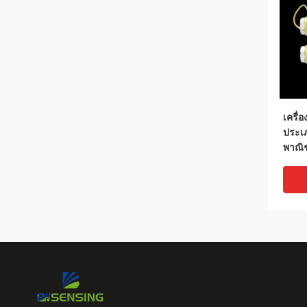
เครื่
ประเ
พาณิช